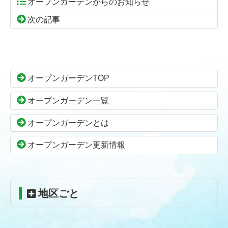
オープンガーデンからのお知らせ
次の記事
コ
ペ
ン
ー
テ
ジ
ン
の
オープンガーデンTOP
ツ
先
本
頭
オープンガーデン一覧
文
へ
の
戻
オープンガーデンとは
先
る
頭
オープンガーデン更新情報
へ
戻
る
地区ごと