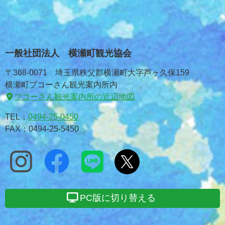
一般社団法人 横瀬町観光協会
〒368-0071 埼玉県秩父郡横瀬町大字芦ヶ久保159
横瀬町ブコーさん観光案内所内
ブコーさん観光案内所の近辺地図
TEL：
0494-25-0450
FAX：0494-25-5450
PC版に切り替える