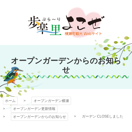
コ
ン
テ
ン
ツ
本
文
オープンガーデン
へ
オープンガーデンからのお知ら
ス
横瀬
キ
せ
ッ
プ
ホーム
オープンガーデン横瀬
オープンガーデン更新情報
ガーデン CLOSEしました
オープンガーデンからのお知らせ