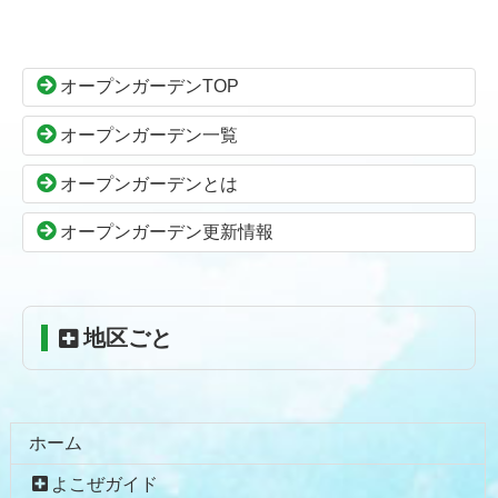
ン
ー
テ
ジ
ン
の
オープンガーデンTOP
ツ
先
本
頭
オープンガーデン一覧
文
へ
の
戻
オープンガーデンとは
先
る
頭
オープンガーデン更新情報
へ
戻
る
地区ごと
ホーム
よこぜガイド