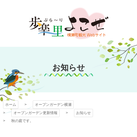
コ
ン
テ
ン
ツ
本
文
オープンガーデン
へ
ス
お知らせ
横瀬
キ
ッ
プ
ホーム
オープンガーデン横瀬
オープンガーデン更新情報
お知らせ
秋の庭です。