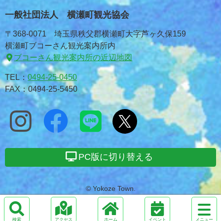
一般社団法人 横瀬町観光協会
〒368-0071 埼玉県秩父郡横瀬町大字芦ヶ久保159
横瀬町ブコーさん観光案内所内
ブコーさん観光案内所の近辺地図
TEL：
0494-25-0450
FAX：0494-25-5450
PC版に切り替える
© Yokoze Town.
サ
イ