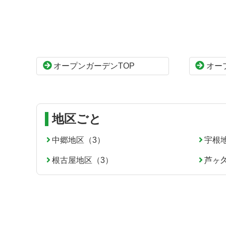
ン
ー
テ
ジ
ン
の
ツ
先
本
頭
オープンガーデンTOP
オー
文
へ
の
戻
先
る
頭
へ
地区ごと
戻
る
中郷地区（3）
宇根
根古屋地区（3）
芦ヶ