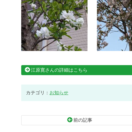
江原寛さんの詳細はこちら
カテゴリ：
お知らせ
前の記事
コ
ペ