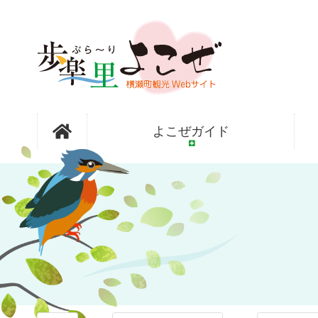
コ
ン
テ
ン
ツ
本
文
オープンガ
へ
よこぜガイド
ス
キ
ッ
ーデン横瀬
プ