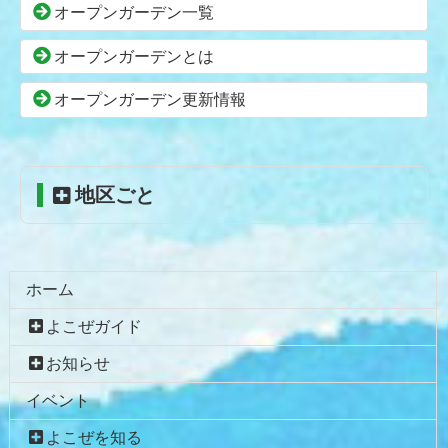
本
頭
オープンガーデン一覧
文
へ
の
戻
オープンガーデンとは
先
る
頭
オープンガーデン更新情報
へ
戻
る
地区ごと
ホーム
よこぜガイド
お知らせ
イベント
よこぜを知る