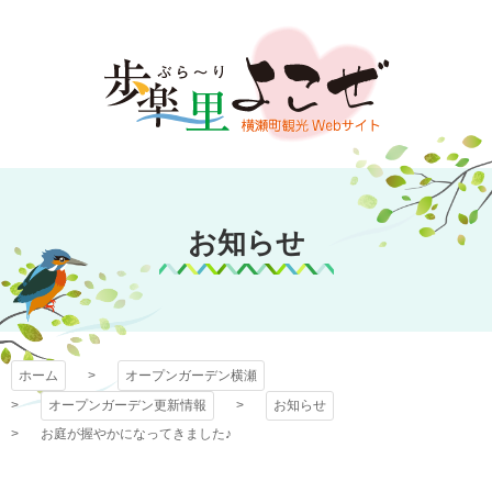
コ
ン
テ
ン
ツ
本
文
オープンガーデン
へ
ス
お知らせ
横瀬
キ
ッ
プ
ホーム
オープンガーデン横瀬
オープンガーデン更新情報
お知らせ
お庭が握やかになってきました♪