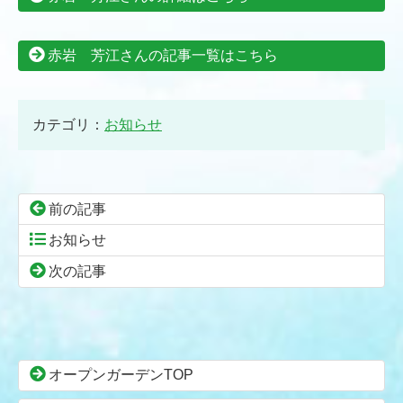
赤岩 芳江さんの記事一覧はこちら
カテゴリ：
お知らせ
前の記事
お知らせ
次の記事
コ
ペ
ン
ー
テ
ジ
ン
の
オープンガーデンTOP
ツ
先