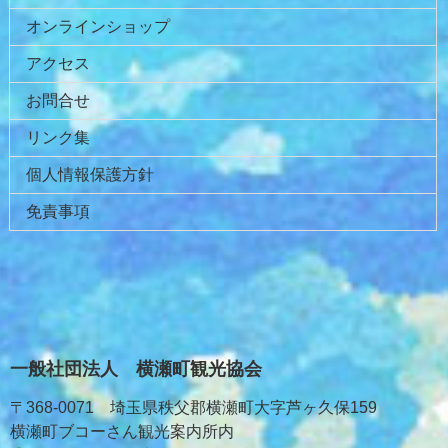
オンラインショップ
アクセス
お問合せ
リンク集
個人情報保護方針
免責事項
一般社団法人 横瀬町観光協会
〒368-0071 埼玉県秩父郡横瀬町大字芦ヶ久保159
横瀬町ブコーさん観光案内所内