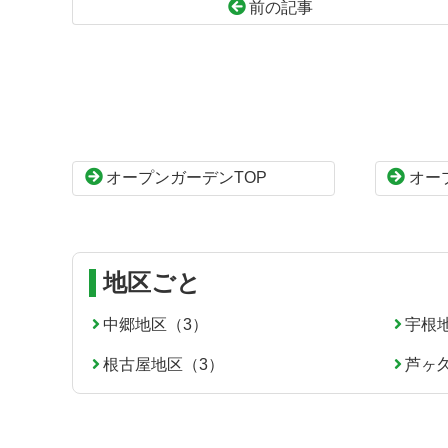
前の記事
コ
ペ
ン
ー
テ
ジ
ン
の
ツ
先
本
頭
オープンガーデンTOP
オー
文
へ
の
戻
先
る
頭
へ
地区ごと
戻
る
中郷地区（3）
宇根
根古屋地区（3）
芦ヶ