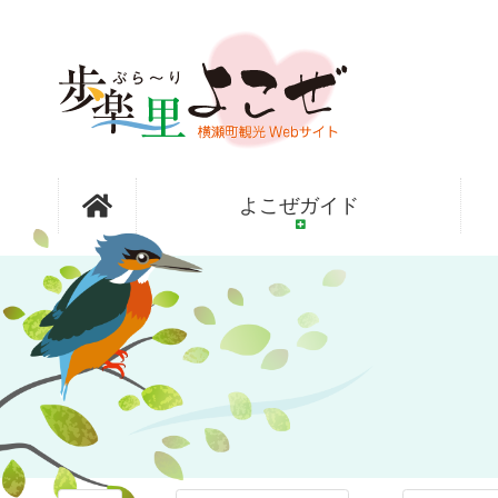
コ
ン
テ
ン
ツ
本
文
オープンガ
へ
よこぜガイド
ス
キ
ッ
ーデン横瀬
プ