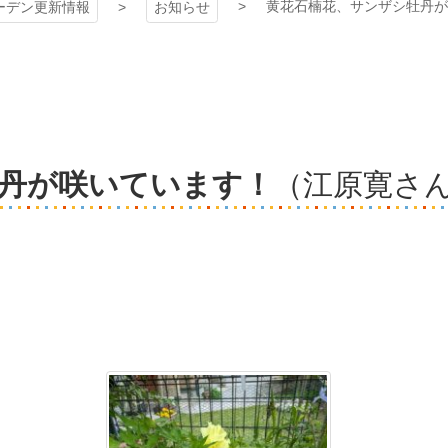
黄花石楠花、サンザシ牡丹が
ーデン更新情報
お知らせ
丹が咲いています！
（江原寛さ