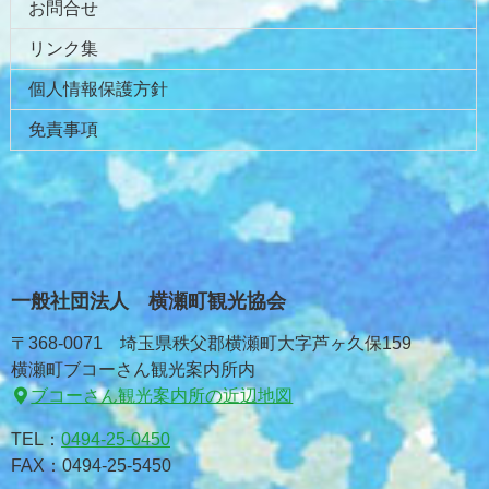
お問合せ
リンク集
個人情報保護方針
免責事項
一般社団法人 横瀬町観光協会
〒368-0071 埼玉県秩父郡横瀬町大字芦ヶ久保159
横瀬町ブコーさん観光案内所内
ブコーさん観光案内所の近辺地図
TEL：
0494-25-0450
FAX：0494-25-5450