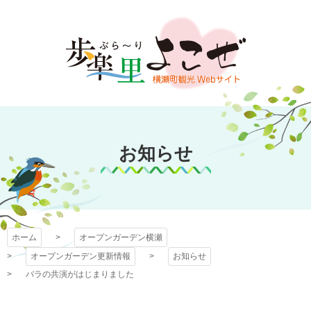
コ
ン
テ
ン
ツ
本
文
オープンガーデン
へ
ス
お知らせ
横瀬
キ
ッ
プ
ホーム
オープンガーデン横瀬
オープンガーデン更新情報
お知らせ
バラの共演がはじまりました