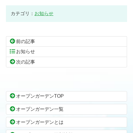
カテゴリ：
お知らせ
前の記事
お知らせ
次の記事
コ
ペ
ン
ー
テ
ジ
ン
の
オープンガーデンTOP
ツ
先
本
頭
オープンガーデン一覧
文
へ
の
戻
オープンガーデンとは
先
る