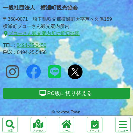
一般社団法人 横瀬町観光協会
〒368-0071 埼玉県秩父郡横瀬町大字芦ヶ久保159
横瀬町ブコーさん観光案内所内
ブコーさん観光案内所の近辺地図
TEL：
0494-25-0450
FAX：0494-25-5450
PC版に切り替える
© Yokoze Town.
サ
イ
検
ア
ホ
メ