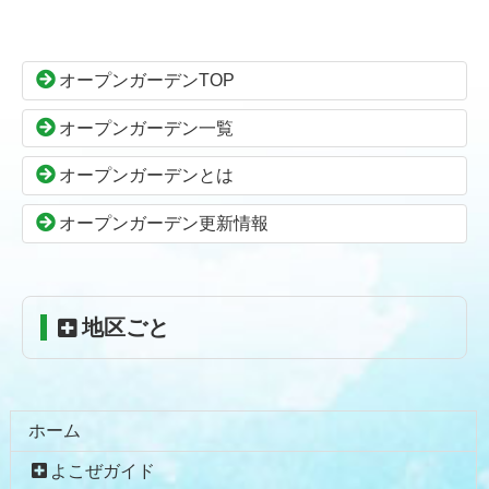
ン
ー
テ
ジ
ン
の
オープンガーデンTOP
ツ
先
本
頭
オープンガーデン一覧
文
へ
の
戻
オープンガーデンとは
先
る
頭
オープンガーデン更新情報
へ
戻
る
地区ごと
ホーム
よこぜガイド